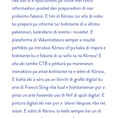
hasi uso di e oportunidat pa tuma mas tantu
informashon posibel den preparashon di nan
próksimo fakansi. E tim di Kòrsou tur aña di nobo
tei prepará pa informá tur bishitante di e último
paketenan, kalendario di evento i novedat. E
plataforma di Vakantiebeurs semper a resultá
perfekto pa introdusí Kòrsou òf pa kaba di inspirá e
bishitante ku e fakansi di su soño ta na Kòrsou! E
aña aki tambe CTB a pèrkurá pa maneranan
interaktivo pa atraé bishitante na e stènt di Kòrsou.
E biaha aki a sòru pa un bòrchi di grafiti digital ku
arte di Francis Sling riba kual e bishitantenan por a
pinta un arte hasiendo uso di fèrf di spùit digital. E
pintura digital aki nan por a
‘share’
despues riba ret
sosial. E stènt di Kòrsou ta keda semper bai un di