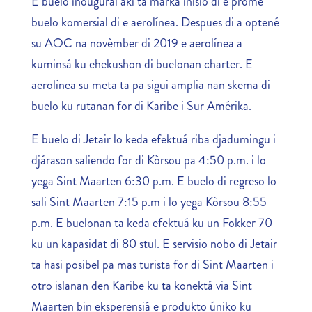
E buelo inougural aki ta marka inisio di e promé
buelo komersial di e aerolínea. Despues di a optené
su AOC na novèmber di 2019 e aerolínea a
kuminsá ku ehekushon di buelonan charter. E
aerolínea su meta ta pa sigui amplia nan skema di
buelo ku rutanan for di Karibe i Sur Amérika.
E buelo di Jetair lo keda efektuá riba djadumingu i
djárason saliendo for di Kòrsou pa 4:50 p.m. i lo
yega Sint Maarten 6:30 p.m. E buelo di regreso lo
sali Sint Maarten 7:15 p.m i lo yega Kòrsou 8:55
p.m. E buelonan ta keda efektuá ku un Fokker 70
ku un kapasidat di 80 stul. E servisio nobo di Jetair
ta hasi posibel pa mas turista for di Sint Maarten i
otro islanan den Karibe ku ta konektá via Sint
Maarten bin eksperensiá e produkto úniko ku