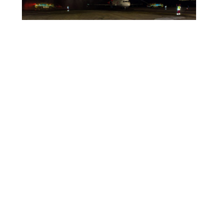
MOST RECENT
1,006 CHILDREN EXPERIENCE CURAÇAO’S
TOURISM INDUSTRY
July 22, 2026