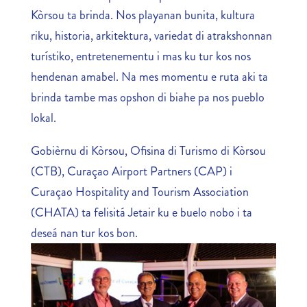
Kòrsou ta brinda. Nos playanan bunita, kultura
riku, historia, arkitektura, variedat di atrakshonnan
turístiko, entretenementu i mas ku tur kos nos
hendenan amabel. Na mes momentu e ruta aki ta
brinda tambe mas opshon di biahe pa nos pueblo
lokal.
Gobièrnu di Kòrsou, Ofisina di Turismo di Kòrsou
(CTB), Curaçao Airport Partners (CAP) i
Curaçao Hospitality and Tourism Association
(CHATA) ta felisitá Jetair ku e buelo nobo i ta
deseá nan tur kos bon.