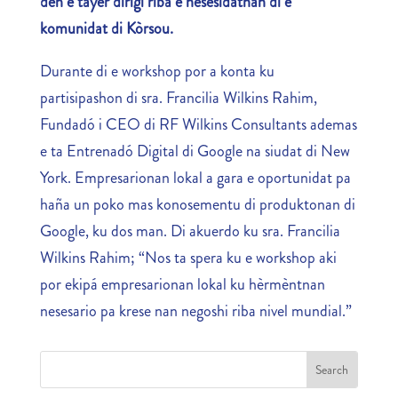
den e tayer dirigí riba e nesesidatnan di e
komunidat di Kòrsou.
Durante di e workshop por a konta ku
partisipashon di sra. Francilia Wilkins Rahim,
Fundadó i CEO di RF Wilkins Consultants ademas
e ta Entrenadó Digital di Google na siudat di New
York. Empresarionan lokal a gara e oportunidat pa
haña un poko mas konosementu di produktonan di
Google, ku dos man. Di akuerdo ku sra. Francilia
Wilkins Rahim; “Nos ta spera ku e workshop aki
por ekipá empresarionan lokal ku hèrmèntnan
nesesario pa krese nan negoshi riba nivel mundial.”