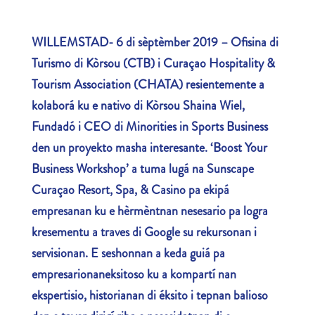
WILLEMSTAD- 6 di sèptèmber 2019 – Ofisina di
Turismo di Kòrsou (CTB) i Curaçao Hospitality &
Tourism Association (CHATA) resientemente a
kolaborá ku e nativo di Kòrsou Shaina Wiel,
Fundadó i CEO di Minorities in Sports Business
den un proyekto masha interesante.
‘Boost Your
Business Workshop
’ a tuma lugá na
Sunscape
Curaçao Resort, Spa, & Casino
pa ekipá
empresanan ku e hèrmèntnan nesesario pa logra
kresementu a traves di Google su rekursonan i
servisionan. E seshonnan a keda guiá pa
empresarionan
eksitoso ku a kompartí nan
ekspertisio, historianan di éksito i tepnan balioso