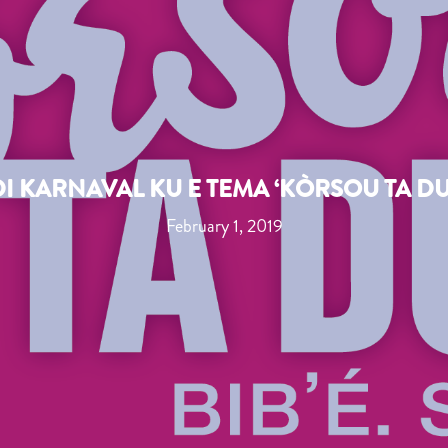
I KARNAVAL KU E TEMA ‘KÒRSOU TA DU
February 1, 2019