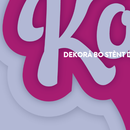
DEKORÁ BO STÈNT D