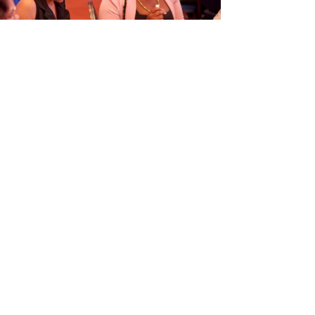
ORGANISÁ EVENTO EDUKASHONAL
TENAN DI BIAHE I PRENSA NA
M
6
Next article
→