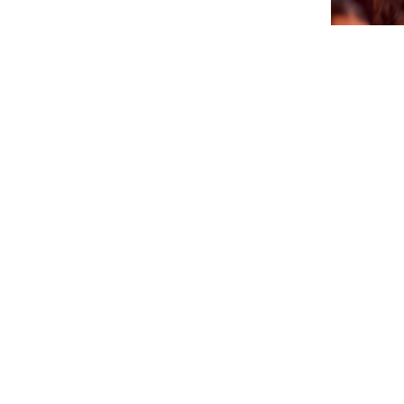
CTB A 
PA AGEN
SÜRNA
July 17, 202
NEWSLETTER
Please sign up for our newsletter so you will receive news
about Curaçao and our activities.