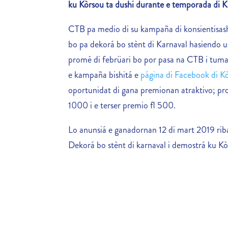
ku Kòrsou ta dushi durante e temporada di 
CTB pa medio di su kampaña di konsientisasho
bo pa dekorá bo stènt di Karnaval hasiendo u
promé di febrüari bo por pasa na CTB i tuma 
e kampaña bishitá e
página di Facebook di Kò
oportunidat di gana premionan atraktivo; pr
1000 i e terser premio fl 500.
Lo anunsiá e ganadornan 12 di mart 2019 riba
Dekorá bo stènt di karnaval i demostrá ku Kòr