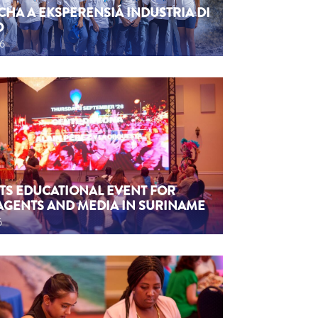
CHA A EKSPERENSIÁ INDUSTRIA DI
O
26
TS EDUCATIONAL EVENT FOR
AGENTS AND MEDIA IN SURINAME
6