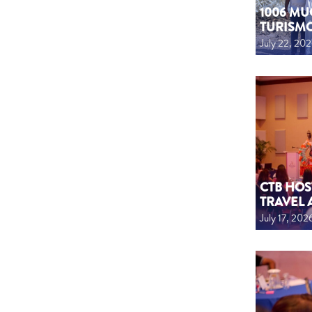
1006 MU
TURISM
July 22, 20
CTB HOS
TRAVEL 
July 17, 202