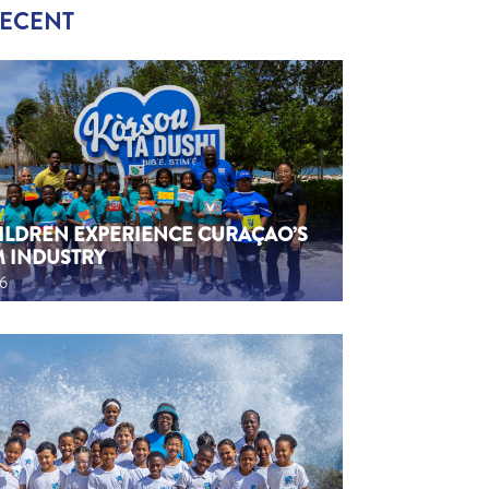
RECENT
HILDREN EXPERIENCE CURAÇAO’S
M INDUSTRY
26