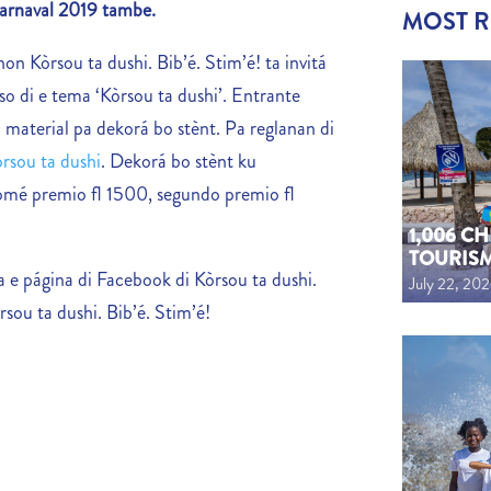
Karnaval 2019 tambe.
MOST 
n Kòrsou ta dushi. Bib’é. Stim’é! ta invitá
so di e tema ‘Kòrsou ta dushi’. Entrante
material pa dekorá bo stènt. Pa reglanan di
rsou ta dushi
. Dekorá bo stènt ku
omé premio fl 1500, segundo premio fl
1,006 C
TOURIS
 e página di Facebook di Kòrsou ta dushi.
July 22, 20
sou ta dushi. Bib’é. Stim’é!