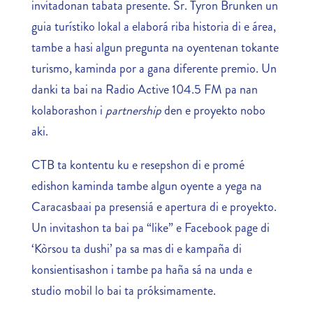
invitadonan tabata presente. Sr. Tyron Brunken un
guia turístiko lokal a elaborá riba historia di e área,
tambe a hasi algun pregunta na oyentenan tokante
turismo, kaminda por a gana diferente premio. Un
danki ta bai na Radio Active 104.5 FM pa nan
kolaborashon i
partnership
den e proyekto nobo
aki.
CTB ta kontentu ku e resepshon di e promé
edishon kaminda tambe algun oyente a yega na
Caracasbaai pa presensiá e apertura di e proyekto.
Un invitashon ta bai pa “like” e Facebook page di
‘Kòrsou ta dushi’ pa sa mas di e kampaña di
konsientisashon i tambe pa haña sá na unda e
studio mobil lo bai ta próksimamente.