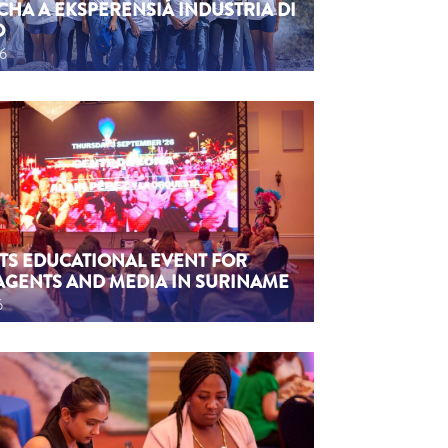
CHA A EKSPERENSIÁ INDUSTRIA DI
O
26
TS EDUCATIONAL EVENT FOR
AGENTS AND MEDIA IN SURINAME
6