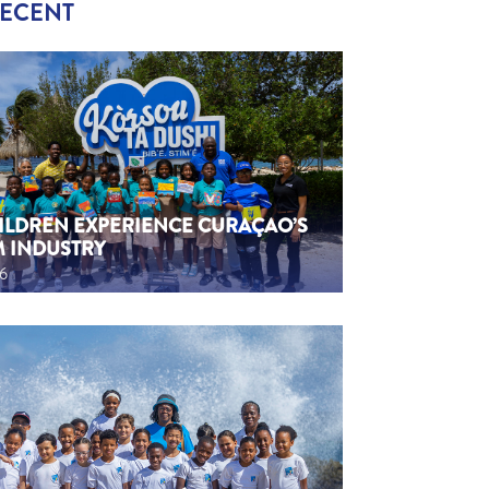
RECENT
HILDREN EXPERIENCE CURAÇAO’S
M INDUSTRY
26