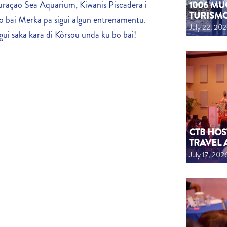
raçao Sea Aquarium, Kiwanis Piscadera i
1006 MU
TURISM
 bai Merka pa sigui algun entrenamentu.
July 22, 20
ui saka kara di Kòrsou unda ku bo bai!
CTB HOS
TRAVEL 
July 17, 202