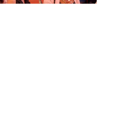
ORGANISÁ EVENTO EDUKASHONAL
TENAN DI BIAHE I PRENSA NA
M
6
Next article
→