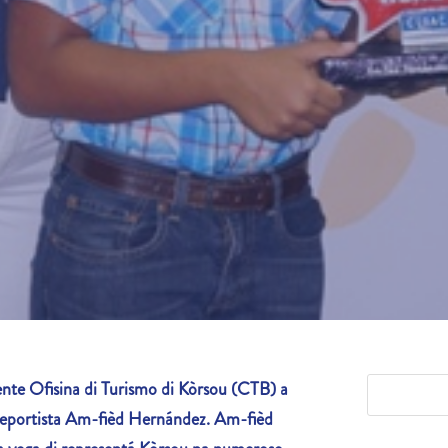
e Ofisina di Turismo di Kòrsou (CTB) a
deportista Am-fièd Hernández. Am-fièd