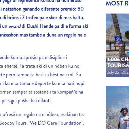
a yega di representá Kòrsou na numeroso
MOST 
i natashon ganando diferente premio: 50
di bròns i 7 trofeo pa e skor di mas haltu.
ki un
award
di Dushi Hende pa di e forma aki
anisashon mas tambe a duna un regalo na e
nde komo apresio pa e disiplina i
1,006 C
TOURIS
ta ehersé. Ta trata aki di un hóben ku no
July 22, 20
te pero tambe ta hasi su bèst na skol. Su
a i ku e ta tuma e deporte ku e ta hasi hopi
ayornan semper ta sostené i ta kompañ’é na
a sigui pusha bai dilanti.
a ofresé un regalo na e hóben, esakinan ta:
 Scooby Tours, ‘We DO Care Foundation’,