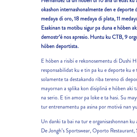
Hernández ta un hóben di 10 aña di edat ku 
okashon internashonalmente den e deporte d
medaya di oro, 18 medaya di plata, 11 medaya 
Esakinan ta motibu sigur pa duna e hóben a
demostr’é nos apresio. Huntu ku CTB, 9 org
hóben deportista.
E hóben a risibí e rekonosementu di Dushi He
responsabilidat ku e tin pa ku e deporte ku e 
solamente ta destakando riba tereno di depor
mayornan a splika kon disipliná e hóben aki t
na serio. E tin amor pa loke e ta hasi. Su m
tur entrenamentu pa asina por motivá nan yu p
Un danki ta bai na tur e organisashonnan ku 
De Jongh’s Sportswear, Oporto Restaurant,