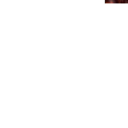
CTB A 
PA AGEN
SÜRNA
July 17, 202
NEWSLETTER
Please sign up for our newsletter so you will receive news
about Curaçao and our activities.