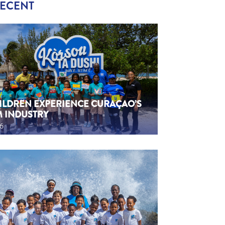
RECENT
HILDREN EXPERIENCE CURAÇAO’S
M INDUSTRY
26