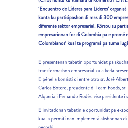
(CTB) huntu ku Kamara di Komersio i CINEX a
‘Encuentro de Líderes para Líderes’ organisá
konta ku partisipashon di mas di 300 empres
diferente sektor empresarial. Kòrsou su parti
empresarionan for di Colombia pa e promé ed
Colombianos’ kual ta programá pa tuma lugá 
E presentenan tabatin oportunidat pa skucha 
transformashon empresarial ku a keda present
E pènel a konsistí di entre otro sr. José Albe
Carlos Botero, presidente di Team Foods, sr.
Alquería i Fernando Rodés, vise presidente i 
E invitadonan tabatin e oportunidat pa ekspo
kual a permití nan implementá akshonnan di 
negoshi.