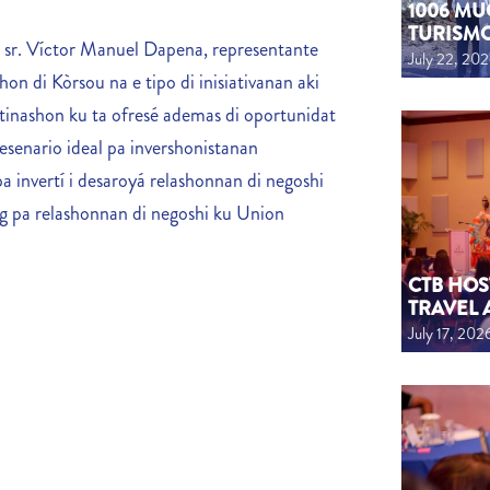
1006 MU
TURISM
i sr. Víctor Manuel Dapena, representante
July 22, 20
on di Kòrsou na e tipo di inisiativanan aki
stinashon ku ta ofresé ademas di oportunidat
esenario ideal pa invershonistanan
 invertí i desaroyá relashonnan di negoshi
ùg pa relashonnan di negoshi ku Union
CTB HOS
TRAVEL 
July 17, 202