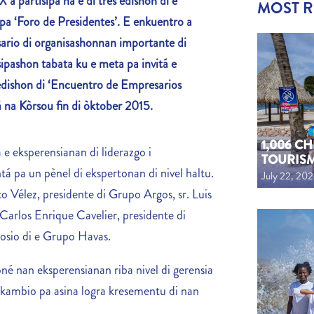
 partisipá na e di tres edishon di e
MOST 
 pa ‘Foro de Presidentes’. E enkuentro a
ario di organisashonnan importante di
sipashon tabata ku e meta pa invitá e
ishon di ‘
Encuentro de Empresarios
na Kòrsou fin di òktober 2015.
1,006 C
e eksperensianan di liderazgo i
TOURIS
á pa un pènel di ekspertonan di nivel haltu.
July 22, 20
rto Vélez, presidente di Grupo Argos, sr. Luis
 Carlos Enrique Cavelier, presidente di
sosio di e Grupo Havas.
né nan eksperensianan riba nivel di gerensia
kambio pa asina logra kresementu di nan