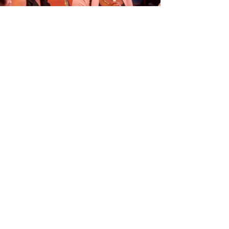
ORGANISÁ EVENTO EDUKASHONAL
TENAN DI BIAHE I PRENSA NA
M
6
Next article
→