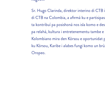
Sr. Hugo Clarinda, direktor interino di CTB 
di CTB na Colombia, a afirmá ku e partisipash
ta kontribuí pa posishoná nos isla komo e de
pa relahá, kultura i entretenementu tambe e 
Kolombiano mira den Kòrsou e oportunidat pa
ku Kòrsou, Karibe i alabes fungi komo un br
Oropeo.