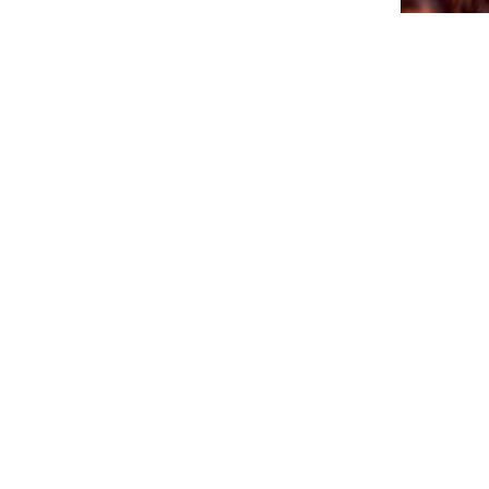
CTB A 
PA AGEN
SÜRNA
July 17, 202
NEWSLETTER
Please sign up for our newsletter so you will receive news
about Curaçao and our activities.