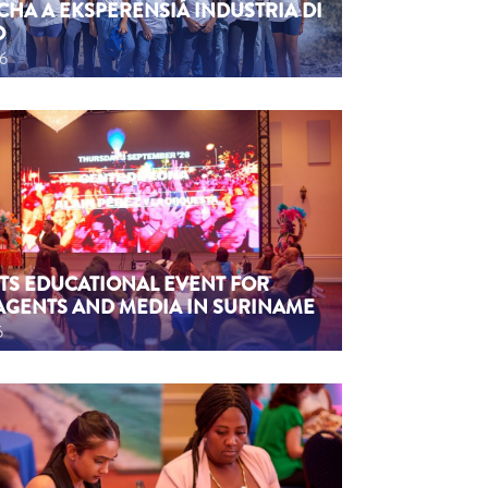
CHA A EKSPERENSIÁ INDUSTRIA DI
O
26
TS EDUCATIONAL EVENT FOR
AGENTS AND MEDIA IN SURINAME
6