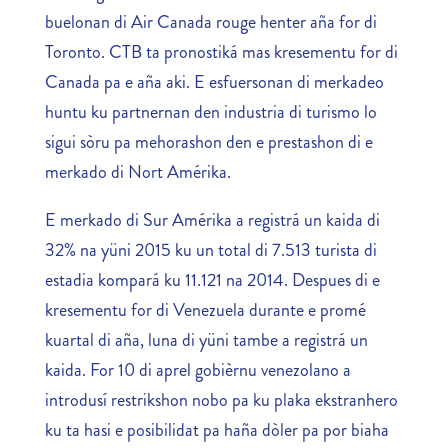
buelonan di Air Canada rouge henter aña for di
Toronto. CTB ta pronostiká mas kresementu for di
Canada pa e aña aki. E esfuersonan di merkadeo
huntu ku partnernan den industria di turismo lo
sigui sòru pa mehorashon den e prestashon di e
merkado di Nort Amérika.
E merkado di Sur Amérika a registrá un kaida di
32% na yüni 2015 ku un total di 7.513 turista di
estadia kompará ku 11.121 na 2014. Despues di e
kresementu for di Venezuela durante e promé
kuartal di aña, luna di yüni tambe a registrá un
kaida. For 10 di aprel gobièrnu venezolano a
introdusí restrikshon nobo pa ku plaka ekstranhero
ku ta hasi e posibilidat pa haña dòler pa por biaha