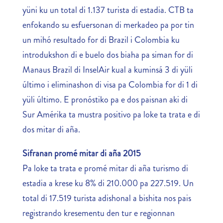
yüni ku un total di 1.137 turista di estadia. CTB ta
enfokando su esfuersonan di merkadeo pa por tin
un mihó resultado for di Brazil i Colombia ku
introdukshon di e buelo dos biaha pa siman for di
Manaus Brazil di InselAir kual a kuminsá 3 di yüli
último i eliminashon di visa pa Colombia for di 1 di
yüli último. E pronóstiko pa e dos paisnan aki di
Sur Amérika ta mustra positivo pa loke ta trata e di
dos mitar di aña.
Sifranan promé mitar di aña 2015
Pa loke ta trata e promé mitar di aña turismo di
estadia a krese ku 8% di 210.000 pa 227.519. Un
total di 17.519 turista adishonal a bishita nos pais
registrando kresementu den tur e regionnan