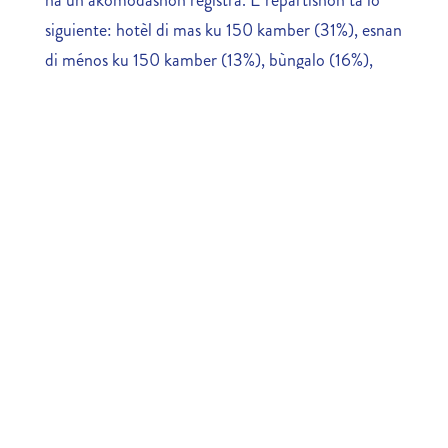
siguiente: hotèl di mas ku 150 kamber (31%), esnan
di ménos ku 150 kamber (13%), bùngalo (16%),
apartamentu (7%) i
guesthouse
(0.9%). E kantidat
di turista ku a keda na un akomodashon no registrá
ta representá 33%. Akomodashonnan no registrá
ta akomodashonnan ku no ta aparesé den CTB su
sistema di dato. Pa loke ta trata e promé mitar di
aña, 63% di e turistanan prosedente di Nort
Amérika a keda na un hotèl di mas ku 150 kamber
miéntras 37% di esnan for di Sur Amérika a keda
den un akomodashon no registrá. Di esnan
prosedente di Europa 30% a skohe pa keda na un
bùngalo.
Hasiendo uso di e modelo ‘Turistika’, CTB huntu