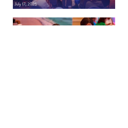
July 17, 2026
CTB A ORGANISÁ EVENTO EDUKASHONAL
PA AGENTENAN DI BIAHE I PRENSA NA
SÜRNAM
July 17, 2026
←
Previous article
Next article
→
QUICK LINKS