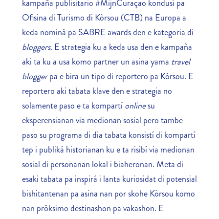
kampaña publisitario #MijnCuraçao kondusí pa
Ofisina di Turismo di Kòrsou (CTB) na Europa a
keda nominá pa SABRE awards den e kategoria di
bloggers
. E strategia ku a keda usa den e kampaña
aki ta ku a usa komo partner un asina yama
travel
blogger
pa e bira un tipo di reportero pa Kòrsou. E
reportero aki tabata klave den e strategia no
solamente paso e ta kompartí
online
su
eksperensianan via medionan sosial pero tambe
paso su programa di dia tabata konsistí di kompartí
tep i publiká historianan ku e ta risibí via medionan
sosial di personanan lokal i biaheronan. Meta di
esaki tabata pa inspirá i lanta kuriosidat di potensial
bishitantenan pa asina nan por skohe Kòrsou komo
nan próksimo destinashon pa vakashon. E