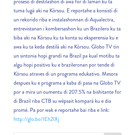
proseso di destilashon di awa for di laman ku ta
tuma lugá aki na Kòrsou. E reportahe a konsistí di
un rekorido riba e instalashonnan di Aqualectra,
entrevistanan i kombersashon ku un Brazilero ku ta
biba aki na Kòrsou ku ta konta su eksperensia ku e
awa ku ta keda destilá aki na Kòrsou. Globo TV tin
un sintonia hopi grandi na Brazil pa kual motibu ta
algu hopi positivo ku e brazileronan por tende di
Kòrsou atraves di un programa edukativo. Mesora
despues ku e programa a kaba di pasa na Globo TV
por a mira un oumentu di 207.5% na bishitante for
di Brazil riba CTB su wèpsait kompará ku e dia
promé. Pa por wak e reportahe bai riba e link:
http://glo.bo/1Eh2IXj