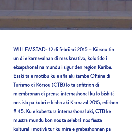
WILLEMSTAD-
12 di febrüari 2015
– Kòrsou tin
un di e karnavalnan di mas kreativo, kolorido i
eksepshonal na mundu i sigur den region Karibe.
Esaki ta e motibu ku e aña aki tambe Ofisina di
Turismo di Kòrsou (CTB) lo ta anfitrion di
miembronan di prensa internashonal ku lo bishitá
nos isla pa kubri e biaha aki Karnaval 2015, edishon
# 45. Ku e kobertura internashonal aki, CTB ke
mustra mundu kon nos ta selebrá nos fiesta
kultural i motivá tur ku mira e grabashonnan pa