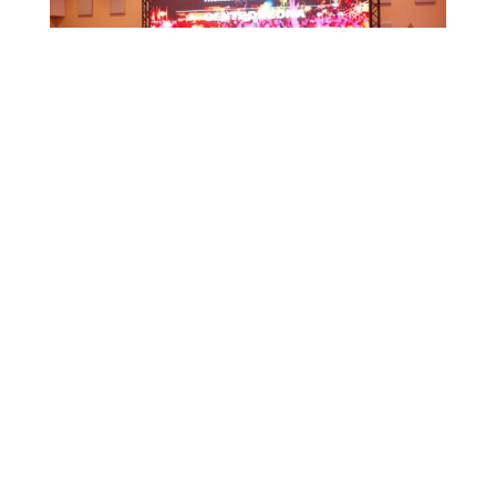
CTB HOSTS EDUCATIONAL EVENT FOR
TRAVEL AGENTS AND MEDIA IN SURINAME
July 17, 2026
CTB A ORGANISÁ EVENTO EDUKASHONAL
PA AGENTENAN DI BIAHE I PRENSA NA
SÜRNAM
July 17, 2026
←
Previous article
Next article
→