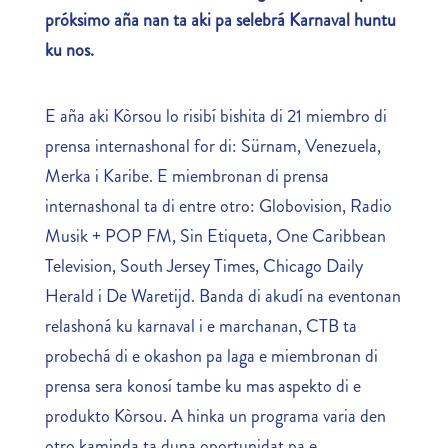
próksimo aña nan ta aki pa selebrá Karnaval huntu
ku nos.
E aña aki Kòrsou lo risibí bishita di 21 miembro di
prensa internashonal for di: Sürnam, Venezuela,
Merka i Karibe. E miembronan di prensa
internashonal ta di entre otro: Globovision, Radio
Musik + POP FM, Sin Etiqueta, One Caribbean
Television, South Jersey Times, Chicago Daily
Herald i De Waretijd. Banda di akudí na eventonan
relashoná ku karnaval i e marchanan, CTB ta
probechá di e okashon pa laga e miembronan di
prensa sera konosí tambe ku mas aspekto di e
produkto Kòrsou. A hinka un programa varia den
otro kaminda ta duna oportunidat pa e