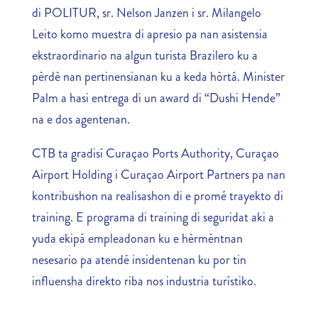
di POLITUR, sr. Nelson Janzen i sr. Milangelo
Leito komo muestra di apresio pa nan asistensia
ekstraordinario na algun turista Brazilero ku a
pèrdè nan pertinensianan ku a keda hòrtá. Minister
Palm a hasi entrega di un award di “Dushi Hende”
na e dos agentenan.
CTB ta gradisí Curaçao Ports Authority, Curaçao
Airport Holding i Curaçao Airport Partners pa nan
kontribushon na realisashon di e promé trayekto di
training. E programa di training di seguridat aki a
yuda ekipá empleadonan ku e hèrmèntnan
nesesario pa atendé insidentenan ku por tin
influensha direkto riba nos industria turístiko.