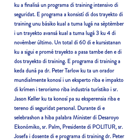
ku a finalisá un programa di training intensivo di
seguridat. E programa a konsistí di dos trayekto di
training unu básiko kual a tuma lugá na sèptèmber
i un trayekto avansá kual a tuma lugá 3 ku 4 di
novèmber último. Un total di 60 di e kursistanan
ku a sigui e promé trayekto a pasa tambe den e di
dos trayekto di training. E programa di training a
keda duná pa dr. Peter Tarlow ku ta un orador
mundialmente konosí i un eksperto riba e impakto
di krímen i terorismo riba industria turístiko i sr.
Jason Keller ku ta konosí pa su eksperensia riba e
tereno di seguridat personal. Durante di e
selebrashon a hiba palabra Minister di Desaroyo
Ekonómiko, sr. Palm, Presidente di POLITUR, sr.
Josefa i dosente di e programa di training dr. Peter