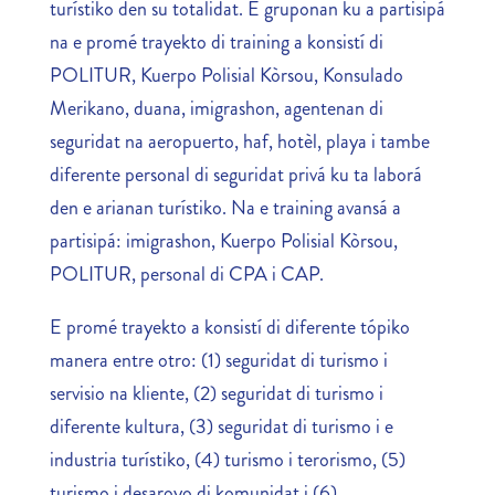
turístiko den su totalidat. E gruponan ku a partisipá
na e promé trayekto di training a konsistí di
POLITUR, Kuerpo Polisial Kòrsou, Konsulado
Merikano, duana, imigrashon, agentenan di
seguridat na aeropuerto, haf, hotèl, playa i tambe
diferente personal di seguridat privá ku ta laborá
den e arianan turístiko. Na e training avansá a
partisipá: imigrashon, Kuerpo Polisial Kòrsou,
POLITUR, personal di CPA i CAP.
E promé trayekto a konsistí di diferente tópiko
manera entre otro: (1) seguridat di turismo i
servisio na kliente, (2) seguridat di turismo i
diferente kultura, (3) seguridat di turismo i e
industria turístiko, (4) turismo i terorismo, (5)
turismo i desaroyo di komunidat i (6)