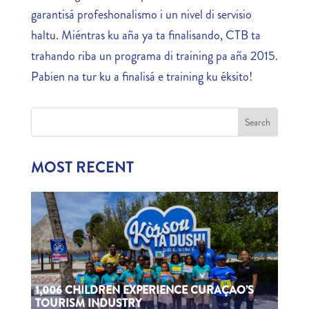
garantisá profeshonalismo i un nivel di servisio
haltu. Miéntras ku aña ya ta finalisando, CTB ta
trahando riba un programa di training pa aña 2015.
Pabien na tur ku a finalisá e training ku éksito!
MOST RECENT
1,006 CHILDREN EXPERIENCE CURAÇAO’S
TOURISM INDUSTRY