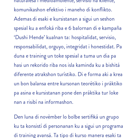
naturalesa i medioambiente, servisio na kliente,
komunikashon efektivo i maneho di konflikto.
Ademas di esaki e kursistanan a sigui un seshon
spesial ku a enfoká riba e 6 balornan di e kampaña
‘Dushi Hende’ kualnan ta: hospitalidat, servisio,
responsabilidat, orguyo, integridat i honestidat. Pa
duna e training un toke spesial a tuma un dia pa
hasi un rekorido riba nos isla kaminda ku a bishitá
diferente atrakshon turístiko. Di e forma aki a krea
un bon balansa entre kursonan teorétiko i práktiko
pa asina e kursistanan pone den práktika tur loke
nan a risibí na informashon.
Den luna di novèmber lo bolbe sertifiká un grupo
ku ta konsistí di personanan ku a sigui un programa
di training avansá. Ta tipo di kurso manera esaki ta