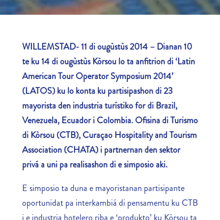
WILLEMSTAD- 11 di ougùstùs 2014 – Dianan 10
te ku 14 di ougùstùs Kòrsou lo ta anfitrion di ‘Latin
American Tour Operator Symposium 2014’
(LATOS) ku lo konta ku partisipashon di 23
mayorista den industria turístiko for di Brazil,
Venezuela, Ecuador i Colombia. Ofisina di Turismo
di Kòrsou (CTB), Curaçao Hospitality and Tourism
Association (CHATA) i partnernan den sektor
privá a uni pa realisashon di e simposio aki.
E simposio ta duna e mayoristanan partisipante
oportunidat pa interkambiá di pensamentu ku CTB
i e industria hotelero riba e ‘produkto’ ku Kòrsou ta