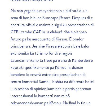
Na nan yegada e mayoristanan a disfrutá di un
sena di bon bini na Sunscape Resort. Despues di e
apertura ofisial e mainta a sigui ku presentashon di
CTB i tambe CAP ku a elaborá riba e plannan
futuro pa ku aeropuerto di Kòrsou. E orador
prinsipal sra. Jeanine Pires a elaborá riba e balor
ekonómiko ku turismo for di e region
Latinoamerikano ta trese pa e aria di Karibe den e
kaso aki spesífikamente pa Kòrsou. E dianan
benidero lo enserá entre otro presentashon di
sentro komersial Sambil, bishita na diferente hotèl
i un seshon di opinion kaminda e partisipantenan
internashonal lo kompartí nan mihó
rekomendashonnan pa Kòrsou. Na final lo tin un