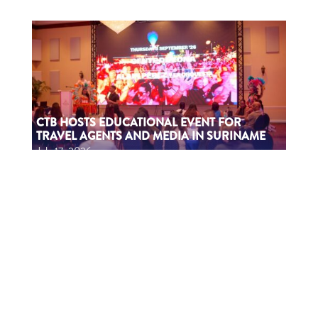
CTB HOSTS EDUCATIONAL EVENT FOR
TRAVEL AGENTS AND MEDIA IN SURINAME
July 17, 2026
CTB A ORGANISÁ EVENTO EDUKASHONAL
PA AGENTENAN DI BIAHE I PRENSA NA
SÜRNAM
July 17, 2026