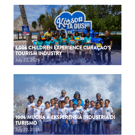
1,006 CHILDREN EXPERIENCE CURAÇAO’S
TOURISM INDUSTRY
July 22, 2026
1006 MUCHA A EKSPERENSIÁ INDUSTRIA DI
TURISMO
July 22, 2026